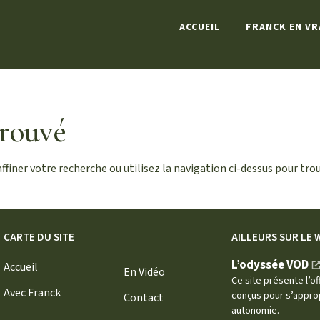
ACCUEIL
FRANCK EN VR
rouvé
finer votre recherche ou utilisez la navigation ci-dessus pour tro
CARTE DU SITE
AILLEURS SUR LE 
L’odyssée VOD
Accueil
En Vidéo
Ce site présente l’
Avec Franck
conçus pour s’approp
Contact
autonomie.