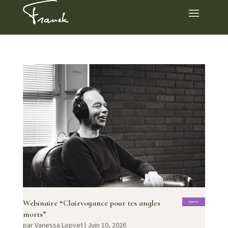
Webinaire “Clairvoyance pour tes angles
épuisé
morts”
par
Vanessa Lopvet
|
Juin 10, 2026