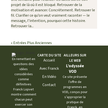
projet de là où il est bloqué. Retrouver de la
motivation et avancer. Concrètement. Retrouver le
fil. Clarifier ce qu’on veut vraiment raconter — le
message, l’intention, pourquoi cette histoire.
Retrouver la...
« Entrées Plus Anciennes
CARTE DU SITE
AILLEURS SUR
En remettant en
Accueil
LE WEB
questions des
L’odyssée
Avec Franck
idées
VOD
considérées
En Vidéo
Ce site présente
comme
l’offre de
définitives
Contact
programmes en
Franck Lopvet
VOD, conçus pour
montre comment
s’approprier la
chacun peut
pratique de
exercer son
Franck, en