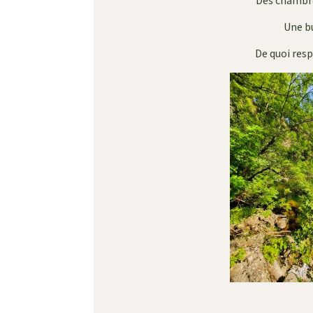
Des chambre
Une bu
De quoi res