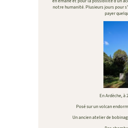
en émane et pour la possibilité d’un ac
notre humanité. Plusieurs jours pour s’a
payer quelq
En Ardèche, à 
Posé sur un volcan endormi
Un ancien atelier de bobinag