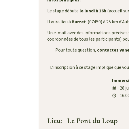
Infos pratiques:
Le stage débute
le lundi à 16h
(accueil su
Il aura lieu à
Burzet
(07450) à 25 km d’Au
Un e-mail avec des informations précises v
coordonnées de tous les participants) po
Pour toute question,
contactez Van
L’inscription à ce stage implique que vo
Immersio
28 ju
16:00
Lieu:
Le Pont du Loup