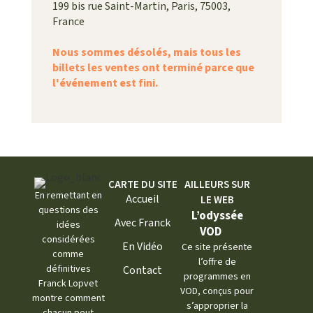
199 bis rue Saint-Martin
,
Paris
,
75003
,
France
Nous sommes désolés, mais tous les
billets les ventes ont terminé parce que
l'événement est fini.
CARTE DU SITE
AILLEURS SUR
En remettant en
Accueil
LE WEB
questions des
L’odyssée
Avec Franck
idées
VOD
considérées
En Vidéo
Ce site présente
comme
l’offre de
définitives
Contact
programmes en
Franck Lopvet
VOD, conçus pour
montre comment
s’approprier la
chacun peut