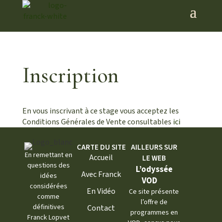
Inscription
En vous inscrivant à ce stage vous acceptez les
Conditions Générales de Vente consultables
ici
CARTE DU SITE
AILLEURS SUR
En remettant en
Accueil
LE WEB
questions des
L’odyssée
Avec Franck
idées
VOD
considérées
En Vidéo
Ce site présente
comme
l’offre de
définitives
Contact
programmes en
Franck Lopvet