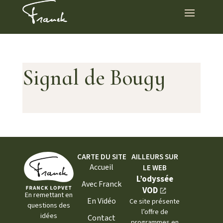
Signal de Bougy
CARTE DU SITE
AILLEURS SUR
Accueil
LE WEB
L’odyssée
Avec Franck
VOD
En remettant en
En Vidéo
Ce site présente
questions des
l’offre de
idées
Contact
programmes en